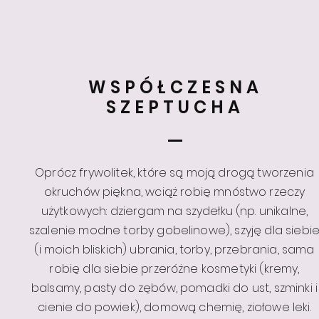
WSPÓŁCZESNA
SZEPTUCHA
Oprócz frywolitek, które są moją drogą tworzenia
okruchów piękna, wciąż robię mnóstwo rzeczy
użytkowych: dziergam na szydełku (np. unikalne,
szalenie modne torby gobelinowe), szyję dla siebi
(i moich bliskich) ubrania, torby, przebrania, sama
robię dla siebie przeróżne kosmetyki (kremy,
balsamy, pasty do zębów, pomadki do ust, szminki i
cienie do powiek), domową chemię, ziołowe leki.