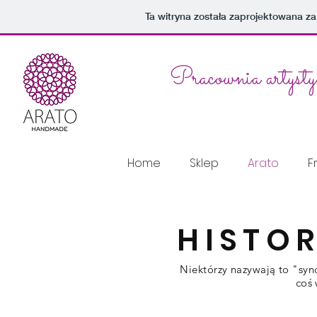
import wixPay from 'wix-pay'; import wixPay from 'wix-pay';
Ta witryna została zaprojektowana 
Pracownia artyst
Home
Sklep
Arato
F
HISTO
Niektórzy nazywają to "sy
coś 