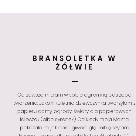
BRANSOLETKA W
ŻÓŁWIE
Od zawsze miałam w sobie ogromną potrzebę
tworzenia. Jako kilkuletnia dziewczynka tworzyłam z
papieru domy, ogrody, światy dla papierowych
laleczek (albo syrenek). Od kiedy moja Mama
pokazała mi jak obsługiwać igłę i nitkę szyłam
krzywe ubrania dla moich Barbie. W latach '90