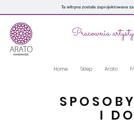
import wixPay from 'wix-pay'; import wixPay from 'wix-pay';
Ta witryna została zaprojektowana 
Pracownia artyst
Home
Sklep
Arato
F
SPOSOBY
I D